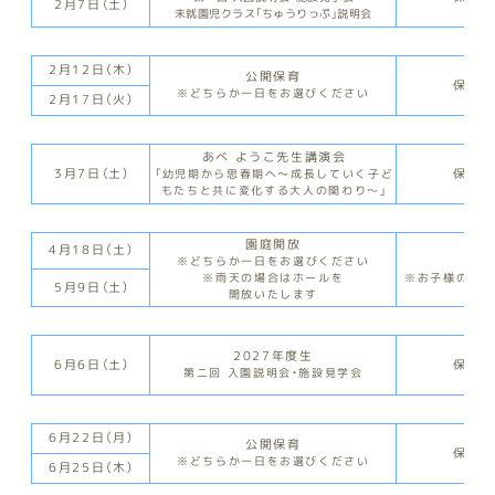
2月7日（土）
未就園児クラス「ちゅうりっぷ」説明会
2月12日（木）
公開保育
保護
※どちらか一日をお選びください
2月17日（火）
あべ ようこ先生講演会
3月7日（土）
保護
「幼児期から思春期へ～成長していく子ど
もたちと共に変化する大人の関わり～」
園庭開放
4月18日（土）
親
※どちらか一日をお選びください
※お子様の年齢
※雨天の場合はホールを
5月9日（土）
開放いたします
2027年度生
6月6日（土）
保護
第二回 入園説明会・施設見学会
6月22日（月）
公開保育
保護
※どちらか一日をお選びください
6月25日（木）