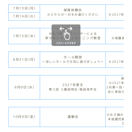
7月13日（月）
保育体験会
親
※どちらか一日をお選びください
※2027年度
7月14日（火）
親
おむつ外しアドバイザーによる
7月15日（水）
幸せなトイレットラーニング教室
※保護者の方
ホール開放
親
8月31日（月）
～涼しいホールで元気に遊びましょう～
※2027年度
保護
※2027年度
2027年度生
9月9日（水）
2月第一回・6月
第三回 入園説明会・施設見学会
会に参加されて
りま
親
※お子様の年齢
10月9日（金）
運動会
未就園児競技に
だけま