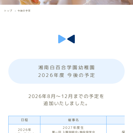
今後の予定
トップ
湘南白百合学園幼稚園
2026年度 今後の予定
2026年8月～12月までの予定を
追加いたしました。
催事名
日程
対
2027年度生
2026年
保護
第一回 入園説明会・施設見学会