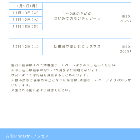
11月9日（月）
親
11月10日（火）
1～2歳のための
※2024年
はじめてのモンテッソーリ
11月12日（木）
2025年4
11月13日（金）
親
幼稚園で楽しむクリスマス
12月12日（土）
※2024年
2025年4
園内の催事はすべて幼稚園ホームページよりお申し込みください。
お申し込みは催事の約1～2か月前より開始となります。
状況によっては内容を変更することがあります。
天候不良等で催事が中止となった場合は、本園ホームページよりお知らせ
いたします。
来園される前に必ずご確認ください。
お問い合わせ・アクセス